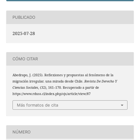
PUBLICADO
2025-07-28
CÓMO CITAR
Abedrapo, J. (2025). Reflexiones y propuestas al fenómeno de la
migración irregular. una mirada desde Chile.
Revista De Derecho Y
Ciencias Sociales
, (32), 161–170. Recuperado a partir de
https://www.rduss.cl/index.php/ojs/article/view/87
Más formatos de cita
NÚMERO